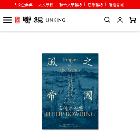
人文企業獎
人文學校
聯合文學雜誌
思想雜誌
聯經書城