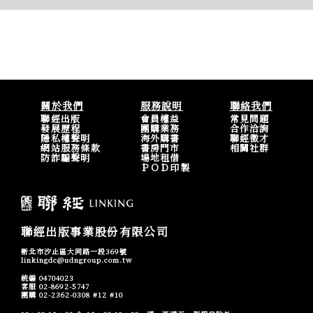
關於我們
服務說明
聯絡我們
聯經出版
會員權益
常見問題
發展歷程
團購業務
合作洽詢
隱私權聲明
海外購書
聯經徵才
網站服務條款
書房門市
相關社群
防詐騙聲明
場地租借
ＰＯＤ印製
聯經出版事業股份有限公司
新北市汐止區大同路一段369號
linkingdc@udngroup.com.tw
統編 04704023
客服 02-8692-5747
團購 02-2362-0308 #12 #10