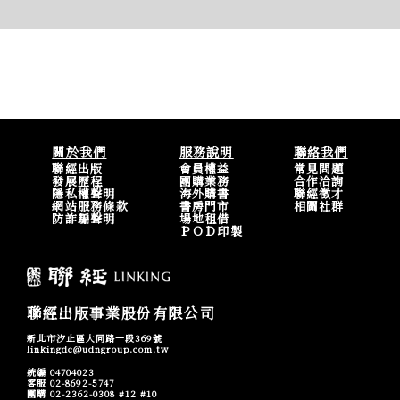
關於我們
服務說明
聯絡我們
聯經出版
會員權益
常見問題
發展歷程
團購業務
合作洽詢
隱私權聲明
海外購書
聯經徵才
網站服務條款
書房門市
相關社群
防詐騙聲明
場地租借
ＰＯＤ印製
聯經出版事業股份有限公司
新北市汐止區大同路一段369號
linkingdc@udngroup.com.tw
統編 04704023
客服 02-8692-5747
團購 02-2362-0308 #12 #10