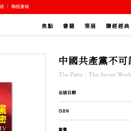
誌
聯經書城
焦點
書籍
策展
聯經經典
中國共產黨不可
The Party：The Secret Worl
出版日期
ISBN
套書