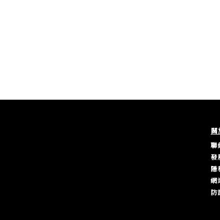
關
聯
發
隱
網
防