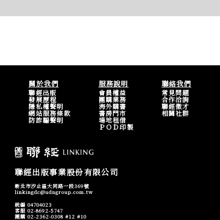
關於我們
服務說明
聯絡我們
聯經出版
會員權益
常見問題
發展歷程
團購業務
合作洽詢
隱私權聲明
海外購書
聯經徵才
網站服務條款
書房門市
相關社群
防詐騙聲明
場地租借
ＰＯＤ印製
聯經出版事業股份有限公司
新北市汐止區大同路一段369號
linkingdc@udngroup.com.tw
統編 04704023
客服 02-8692-5747
團購 02-2362-0308 #12 #10