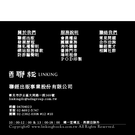
關於我們
服務說明
聯絡我們
聯經出版
會員權益
常見問題
發展歷程
團購業務
合作洽詢
隱私權聲明
海外購書
聯經徵才
網站服務條款
書房門市
相關社群
防詐騙聲明
場地租借
ＰＯＤ印製
聯經出版事業股份有限公司
新北市汐止區大同路一段369號
linkingdc@udngroup.com.tw
統編 04704023
客服 02-8692-5747
團購 02-2362-0308 #12 #10
10：00-12：00 ＆ 13：00-18：00 週一至週五．例假日除外
Copyright© www.linkingbooks.com.tw All Rights Reserved.