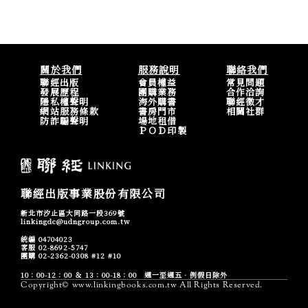
關於我們
服務說明
聯絡我們
聯經出版
會員權益
常見問題
發展歷程
團購業務
合作洽詢
隱私權聲明
海外購書
聯經徵才
網站服務條款
書房門市
相關社群
防詐騙聲明
場地租借
ＰＯＤ印製
聯經出版事業股份有限公司
新北市汐止區大同路一段369號
linkingdc@udngroup.com.tw
統編 04704023
客服 02-8692-5747
團購 02-2362-0308 #12 #10
10：00-12：00 ＆ 13：00-18：00 週一至週五．例假日除外
Copyright© www.linkingbooks.com.tw All Rights Reserved.