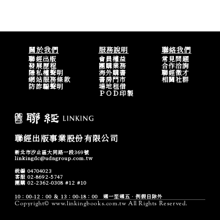
關於我們
服務說明
聯絡我們
聯經出版
會員權益
常見問題
發展歷程
團購業務
合作洽詢
隱私權聲明
海外購書
聯經徵才
網站服務條款
書房門市
相關社群
防詐騙聲明
場地租借
ＰＯＤ印製
聯經出版事業股份有限公司
新北市汐止區大同路一段369號
linkingdc@udngroup.com.tw
統編 04704023
客服 02-8692-5747
團購 02-2362-0308 #12 #10
10：00-12：00 ＆ 13：00-18：00 週一至週五．例假日除外
Copyright© www.linkingbooks.com.tw All Rights Reserved.