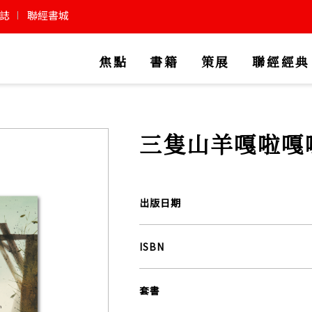
誌
聯經書城
焦點
書籍
策展
聯經經典
三隻山羊嘎啦嘎
出版日期
ISBN
套書