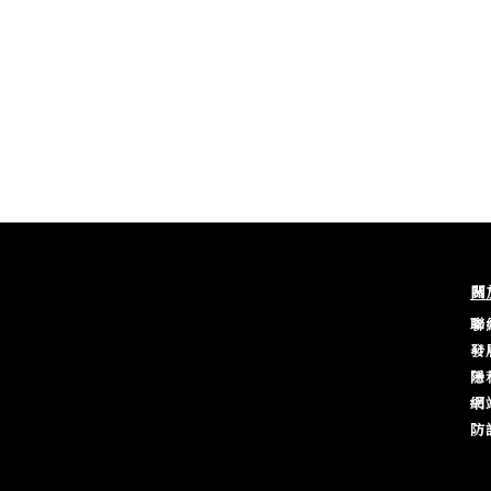
關
聯
發
隱
網
防