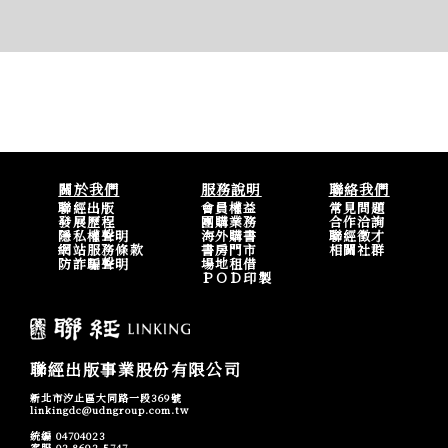
關於我們
服務說明
聯絡我們
聯經出版
會員權益
常見問題
發展歷程
團購業務
合作洽詢
隱私權聲明
海外購書
聯經徵才
網站服務條款
書房門市
相關社群
防詐騙聲明
場地租借
ＰＯＤ印製
聯經出版事業股份有限公司
新北市汐止區大同路一段369號
linkingdc@udngroup.com.tw
統編 04704023
客服 02-8692-5747