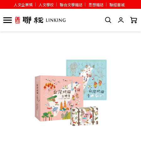
人文企業獎
人文學校
聯合文學雜誌
思想雜誌
聯經書城