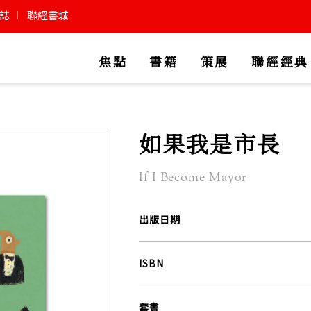
誌
聯經書城
焦點
書籍
策展
聯經經典
如果我是市長
If I Become Mayor
出版日期
ISBN
套書