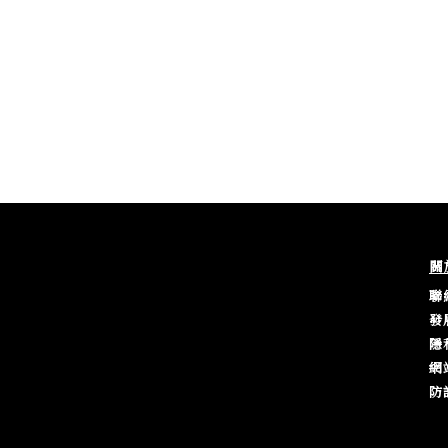
關
聯
發
隱
網
防